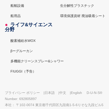
船舶設備
生分解性プラスチック
船用品
環境保護資材 廃油吸着シート
●
ライフ&サイエンス
分野
酸素補給水WOX
βーグルーカン
多機能クリーンスプレー&シャワー
FIUGGI（予告）
プライバシー ポリシー
|
日本語
|
中文
|
English
D-U-N-S®
Number: 692805897
本社： 〒102-0074 東京都千代田区九段南1-5-6りそな九段ビル5