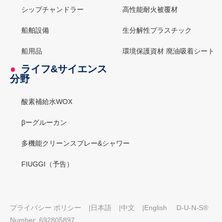
シップチャンドラー
高性能耐火被覆材
船舶設備
生分解性プラスチック
船用品
環境保護資材 廃油吸着シート
●
ライフ&サイエンス
分野
酸素補給水WOX
βーグルーカン
多機能クリーンスプレー&シャワー
FIUGGI（予告）
プライバシー ポリシー
|
日本語
|
中文
|
English
D-U-N-S®
Number: 692805897