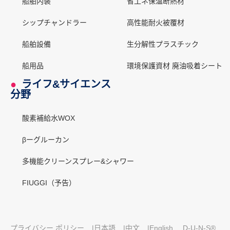
船舶内装
省工ネ保温断熱材
シップチャンドラー
高性能耐火被覆材
船舶設備
生分解性プラスチック
船用品
環境保護資材 廃油吸着シート
●
ライフ&サイエンス
分野
酸素補給水WOX
βーグルーカン
多機能クリーンスプレー&シャワー
FIUGGI（予告）
プライバシー ポリシー
|
日本語
|
中文
|
English
D-U-N-S®