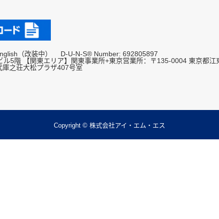
nglish（改装中）
D-U-N-S® Number: 692805897
段ビル5階 【関東エリア】関東事業所+東京営業所：〒135-0004 東京都江東
0武庫之荘大松プラザ407号室
Copyright © 株式会社アイ・エム・エス