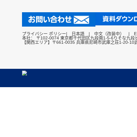
プライバシー ポリシー
|
日本語
|
中文（改装中）
|
E
本社： 〒102-0074 東京都千代田区九段南1-5-6りそな九
【関西エリア】〒661-0035 兵庫県尼崎市武庫之荘1-20-1